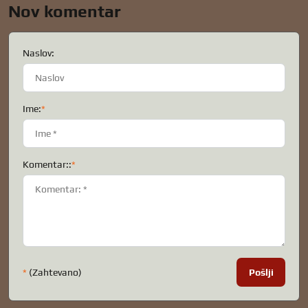
Nov komentar
Naslov:
Ime:
*
Komentar::
*
*
(Zahtevano)
Pošlji