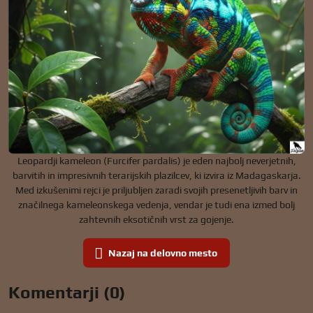
Leopardji kameleon (Furcifer pardalis) je eden najbolj neverjetnih,
barvitih in impresivnih terarijskih plazilcev, ki izvira iz Madagaskarja.
Med izkušenimi rejci je priljubljen zaradi svojih presenetljivih barv in
značilnega kameleonskega vedenja, vendar je tudi ena izmed bolj
zahtevnih eksotičnih vrst za gojenje.
Nazaj na delovno mesto
Komentarji (0)