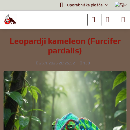
Uporabniška plošča
Leopardji kameleon (Furcifer
pardalis)
Dodano
Število
25.1.2026 20:25.52
139
ogledov