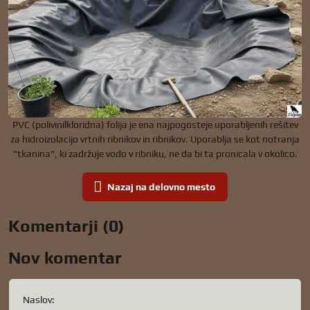
PVC (polivinilkloridna) folija je ena najpogosteje uporabljenih rešitev
za hidroizolacijo vrtnih ribnikov in ribnikov. Uporablja se kot notranja
"tkanina", ki zadržuje vodo v ribniku, ne da bi ta pronicala v okolico.
Nazaj na delovno mesto
Komentarji (0)
Nov komentar
Naslov: