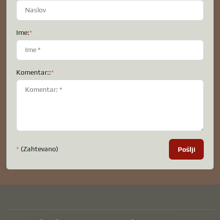
Ime:
*
Komentar::
*
*
(Zahtevano)
Pošlji