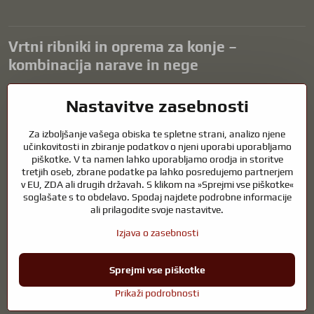
Vrtni ribniki in oprema za konje –
kombinacija narave in nege
Vrtni ribniki so čudovit dodatek k vsaki zunanjosti in ustvarjajo
Nastavitve zasebnosti
harmonično okolje za sprostitev in življenje vodnih živali. Pravilna
tehnologija, filtracija in redno vzdrževanje so ključnega pomena za
Za izboljšanje vašega obiska te spletne strani, analizo njene
čisto vodo in zdrav ribnik skozi vse leto. Enako pomembna je skrb za
učinkovitosti in zbiranje podatkov o njeni uporabi uporabljamo
živali, ki so del našega življenja.
piškotke. V ta namen lahko uporabljamo orodja in storitve
tretjih oseb, zbrane podatke pa lahko posredujemo partnerjem
Konji potrebujejo kakovostno jahalno opremo, pravilno prehrano in
v EU, ZDA ali drugih državah. S klikom na »Sprejmi vse piškotke«
odgovorno nego, da so zdravi, močni in zadovoljni. Ne glede na to, ali
soglašate s to obdelavo. Spodaj najdete podrobne informacije
gre za opremo za jahače, rejce ali ljubitelje narave, je cilj ustvariti
ali prilagodite svoje nastavitve.
okolje, ki podpira naravno ravnovesje, varnost in dobro počutje živali
in ljudi.
Izjava o zasebnosti
Sprejmi vse piškotke
©
2026
Avtorske pravice
Nastavitve zasebnosti
Izjava o zasebnosti
Prikaži podrobnosti
Spletno mesto, ustvarjeno z:
BiznisWeb.sk