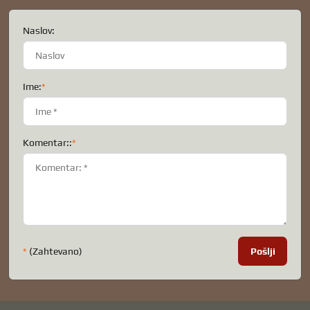
Naslov:
Ime:
*
Komentar::
*
*
(Zahtevano)
Pošlji