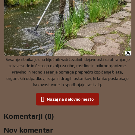
Sesanje ribnika je ena ključnih vzdrževalnih dejavnosti za ohranjanje
zdrave vode in čistega okolja za ribe, rastline in mikroorganizme.
Pravilno in redno sesanje pomaga preprečiti kopičenje blata,
organskih odpadkov, listja in drugih ostankov, ki lahko poslabšajo
kakovost vode in spodbujajo rast alg.
Nazaj na delovno mesto
Komentarji (0)
Nov komentar