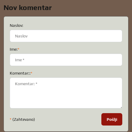
Nov komentar
Naslov:
Ime:
*
Komentar::
*
*
(Zahtevano)
Pošlji