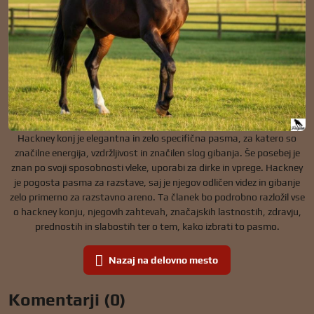
Hackney konj je elegantna in zelo specifična pasma, za katero so
značilne energija, vzdržljivost in značilen slog gibanja. Še posebej je
znan po svoji sposobnosti vleke, uporabi za dirke in vprege. Hackney
je pogosta pasma za razstave, saj je njegov odličen videz in gibanje
zelo primerno za razstavno areno. Ta članek bo podrobno razložil vse
o hackney konju, njegovih zahtevah, značajskih lastnostih, zdravju,
prednostih in slabostih ter o tem, kako izbrati to pasmo.
Nazaj na delovno mesto
Komentarji (0)