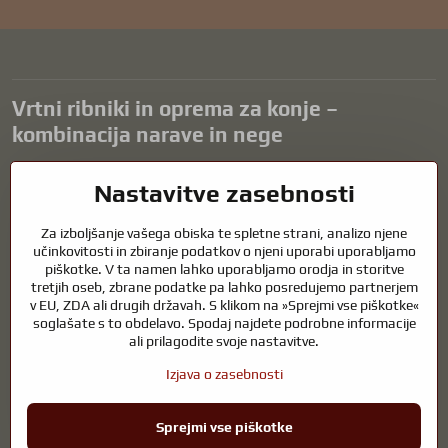
Vrtni ribniki in oprema za konje –
kombinacija narave in nege
Vrtni ribniki so čudovit dodatek k vsaki zunanjosti in ustvarjajo
Nastavitve zasebnosti
harmonično okolje za sprostitev in življenje vodnih živali. Pravilna
tehnologija, filtracija in redno vzdrževanje so ključnega pomena za
Za izboljšanje vašega obiska te spletne strani, analizo njene
čisto vodo in zdrav ribnik skozi vse leto. Enako pomembna je skrb za
učinkovitosti in zbiranje podatkov o njeni uporabi uporabljamo
živali, ki so del našega življenja.
piškotke. V ta namen lahko uporabljamo orodja in storitve
tretjih oseb, zbrane podatke pa lahko posredujemo partnerjem
Konji potrebujejo kakovostno jahalno opremo, pravilno prehrano in
v EU, ZDA ali drugih državah. S klikom na »Sprejmi vse piškotke«
odgovorno nego, da so zdravi, močni in zadovoljni. Ne glede na to, ali
soglašate s to obdelavo. Spodaj najdete podrobne informacije
gre za opremo za jahače, rejce ali ljubitelje narave, je cilj ustvariti
ali prilagodite svoje nastavitve.
okolje, ki podpira naravno ravnovesje, varnost in dobro počutje živali
in ljudi.
Izjava o zasebnosti
Sprejmi vse piškotke
©
2026
Avtorske pravice
Nastavitve zasebnosti
Izjava o zasebnosti