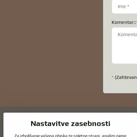
Komentar::
*
(Zahtevan
Nastavitve zasebnosti
Za izboljšanje vašega obiska te spletne strani, analizo njene