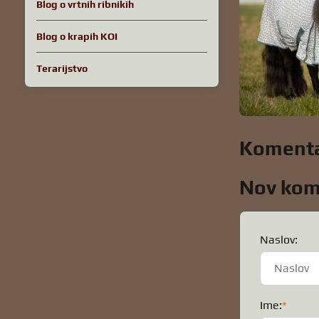
Blog o vrtnih ribnikih
Blog o krapih KOI
Terarijstvo
Komentar
Nov kom
Naslov:
Ime:
*