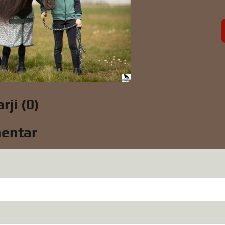
ji (0)
entar