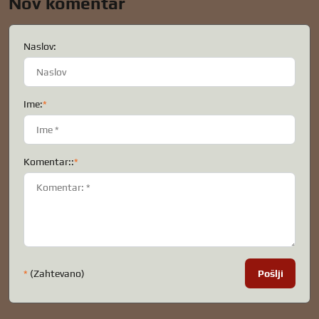
Nov komentar
Naslov:
Ime:
*
Komentar::
*
*
(Zahtevano)
Pošlji