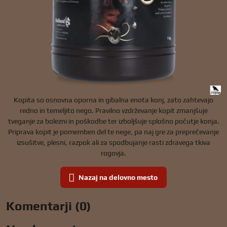
Kopita so osnovna oporna in gibalna enota konj, zato zahtevajo
redno in temeljito nego. Pravilno vzdrževanje kopit zmanjšuje
tveganje za bolezni in poškodbe ter izboljšuje splošno počutje konja.
Priprava kopit je pomemben del te nege, pa naj gre za preprečevanje
izsušitve, plesni, razpok ali za spodbujanje rasti zdravega tkiva
rogovja.
Nazaj na delovno mesto
Komentarji (0)