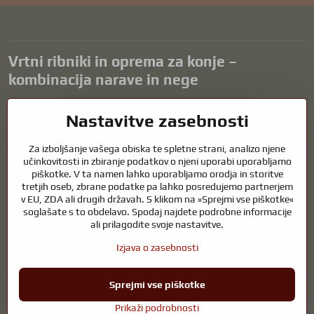
Vrtni ribniki in oprema za konje –
kombinacija narave in nege
Vrtni ribniki so čudovit dodatek k vsaki zunanjosti in ustvarjajo
Nastavitve zasebnosti
harmonično okolje za sprostitev in življenje vodnih živali. Pravilna
tehnologija, filtracija in redno vzdrževanje so ključnega pomena za
Za izboljšanje vašega obiska te spletne strani, analizo njene
čisto vodo in zdrav ribnik skozi vse leto. Enako pomembna je skrb za
učinkovitosti in zbiranje podatkov o njeni uporabi uporabljamo
živali, ki so del našega življenja.
piškotke. V ta namen lahko uporabljamo orodja in storitve
tretjih oseb, zbrane podatke pa lahko posredujemo partnerjem
Konji potrebujejo kakovostno jahalno opremo, pravilno prehrano in
v EU, ZDA ali drugih državah. S klikom na »Sprejmi vse piškotke«
odgovorno nego, da so zdravi, močni in zadovoljni. Ne glede na to, ali
soglašate s to obdelavo. Spodaj najdete podrobne informacije
gre za opremo za jahače, rejce ali ljubitelje narave, je cilj ustvariti
ali prilagodite svoje nastavitve.
okolje, ki podpira naravno ravnovesje, varnost in dobro počutje živali
in ljudi.
Izjava o zasebnosti
Sprejmi vse piškotke
©
2026
Avtorske pravice
Nastavitve zasebnosti
Izjava o zasebnosti
Prikaži podrobnosti
Spletno mesto, ustvarjeno z:
BiznisWeb.sk