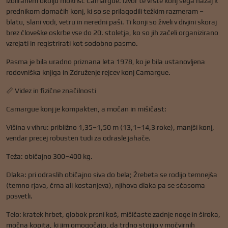
izoliranem okolju mokrišč Camargue. Izvor te vrste konj sega nazaj k
prednikom domačih konj, ki so se prilagodili težkim razmeram –
blatu, slani vodi, vetru in neredni paši. Ti konji so živeli v divjini skoraj
brez človeške oskrbe vse do 20. stoletja, ko so jih začeli organizirano
vzrejati in registrirati kot sodobno pasmo.
Pasma je bila uradno priznana leta 1978, ko je bila ustanovljena
rodovniška knjiga in Združenje rejcev konj Camargue.
📏 Videz in fizične značilnosti
Camargue konj je kompakten, a močan in mišičast:
Višina v vihru: približno 1,35–1,50 m (13,1–14,3 roke), manjši konj,
vendar precej robusten tudi za odrasle jahače.
Teža: običajno 300–400 kg.
Dlaka: pri odraslih običajno siva do bela; Žrebeta se rodijo temnejša
(temno rjava, črna ali kostanjeva), njihova dlaka pa se sčasoma
posvetli.
Telo: kratek hrbet, globok prsni koš, mišičaste zadnje noge in široka,
močna kopita, ki jim omogočajo, da trdno stojijo v močvirnih