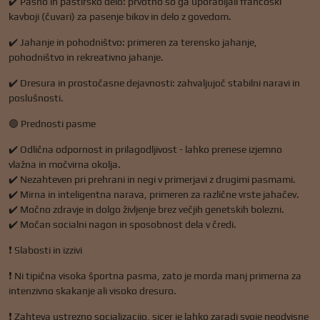
✔️ Pašno in pastirsko delo: prvotno so ga uporabljali francoski
kavboji (čuvari) za pasenje bikov in delo z govedom.
✔️ Jahanje in pohodništvo: primeren za terensko jahanje,
pohodništvo in rekreativno jahanje.
✔️ Dresura in prostočasne dejavnosti: zahvaljujoč stabilni naravi in ​​
poslušnosti.
🟢 Prednosti pasme
✔️ Odlična odpornost in prilagodljivost - lahko prenese izjemno
vlažna in močvirna okolja.
✔️ Nezahteven pri prehrani in negi v primerjavi z drugimi pasmami.
✔️ Mirna in inteligentna narava, primeren za različne vrste jahačev.
✔️ Močno zdravje in dolgo življenje brez večjih genetskih bolezni.
✔️ Močan socialni nagon in sposobnost dela v čredi.
❗ Slabosti in izzivi
❗ Ni tipična visoka športna pasma, zato je morda manj primerna za
intenzivno skakanje ali visoko dresuro.
❗ Zahteva ustrezno socializacijo, sicer je lahko zaradi svoje neodvisne