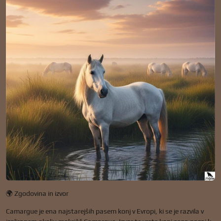
🌍 Zgodovina in izvor
Camargue je ena najstarejših pasem konj v Evropi, ki se je razvila v