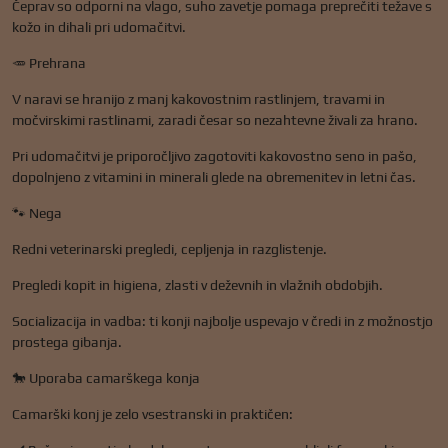
Čeprav so odporni na vlago, suho zavetje pomaga preprečiti težave s
kožo in dihali pri udomačitvi.
🥕 Prehrana
V naravi se hranijo z manj kakovostnim rastlinjem, travami in
močvirskimi rastlinami, zaradi česar so nezahtevne živali za hrano.
Pri udomačitvi je priporočljivo zagotoviti kakovostno seno in pašo,
dopolnjeno z vitamini in minerali glede na obremenitev in letni čas.
🐾 Nega
Redni veterinarski pregledi, cepljenja in razglistenje.
Pregledi kopit in higiena, zlasti v deževnih in vlažnih obdobjih.
Socializacija in vadba: ti konji najbolje uspevajo v čredi in z možnostjo
prostega gibanja.
🐎 Uporaba camarškega konja
Camarški konj je zelo vsestranski in praktičen: