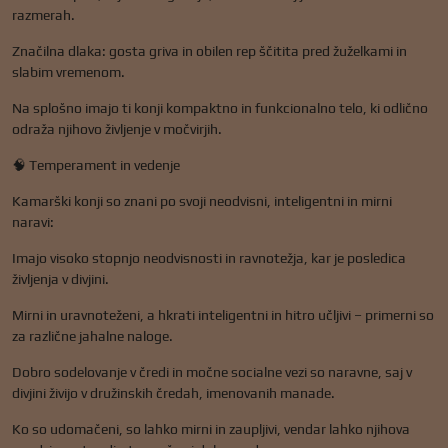
razmerah.
Značilna dlaka: gosta griva in obilen rep ščitita pred žuželkami in
slabim vremenom.
Na splošno imajo ti konji kompaktno in funkcionalno telo, ki odlično
odraža njihovo življenje v močvirjih.
🧠 Temperament in vedenje
Kamarški konji so znani po svoji neodvisni, inteligentni in mirni
naravi:
Imajo visoko stopnjo neodvisnosti in ravnotežja, kar je posledica
življenja v divjini.
Mirni in uravnoteženi, a hkrati inteligentni in hitro učljivi – primerni so
za različne jahalne naloge.
Dobro sodelovanje v čredi in močne socialne vezi so naravne, saj v
divjini živijo v družinskih čredah, imenovanih manade.
Ko so udomačeni, so lahko mirni in zaupljivi, vendar lahko njihova