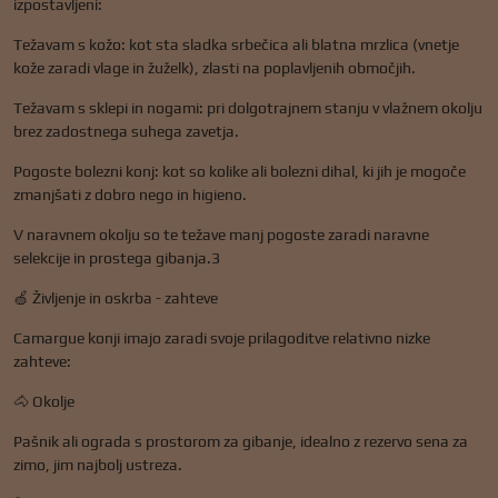
izpostavljeni:
Težavam s kožo: kot sta sladka srbečica ali blatna mrzlica (vnetje
kože zaradi vlage in žuželk), zlasti na poplavljenih območjih.
Težavam s sklepi in nogami: pri dolgotrajnem stanju v vlažnem okolju
brez zadostnega suhega zavetja.
Pogoste bolezni konj: kot so kolike ali bolezni dihal, ki jih je mogoče
zmanjšati z dobro nego in higieno.
V naravnem okolju so te težave manj pogoste zaradi naravne
selekcije in prostega gibanja.3
🍏 Življenje in oskrba - zahteve
Camargue konji imajo zaradi svoje prilagoditve relativno nizke
zahteve:
🐴 Okolje
Pašnik ali ograda s prostorom za gibanje, idealno z rezervo sena za
zimo, jim najbolj ustreza.