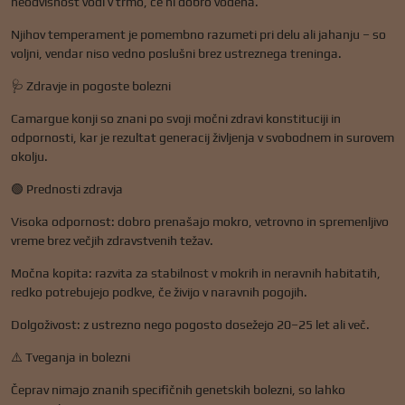
neodvisnost vodi v trmo, če ni dobro vodena.
Njihov temperament je pomembno razumeti pri delu ali jahanju – so
voljni, vendar niso vedno poslušni brez ustreznega treninga.
🩺 Zdravje in pogoste bolezni
Camargue konji so znani po svoji močni zdravi konstituciji in
odpornosti, kar je rezultat generacij življenja v svobodnem in surovem
okolju.
🟢 Prednosti zdravja
Visoka odpornost: dobro prenašajo mokro, vetrovno in spremenljivo
vreme brez večjih zdravstvenih težav.
Močna kopita: razvita za stabilnost v mokrih in neravnih habitatih,
redko potrebujejo podkve, če živijo v naravnih pogojih.
Dolgoživost: z ustrezno nego pogosto dosežejo 20–25 let ali več.
⚠️ Tveganja in bolezni
Čeprav nimajo znanih specifičnih genetskih bolezni, so lahko