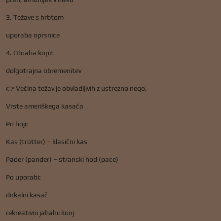
3. Težave s hrbtom
uporaba oprsnice
4. Obraba kopit
dolgotrajna obremenitev
👉 Večina težav je obvladljivih z ustrezno nego.
Vrste ameriškega kasača
Po hoji:
Kas (trotter) – klasični kas
Pader (pander) – stranski hod (pace)
Po uporabi:
dirkalni kasač
rekreativni jahalni konj