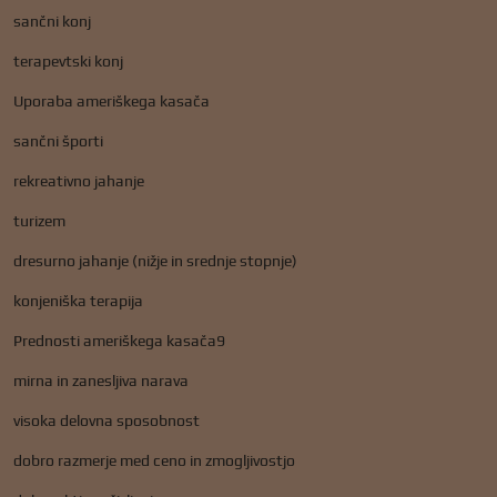
sančni konj
terapevtski konj
Uporaba ameriškega kasača
sančni športi
rekreativno jahanje
turizem
dresurno jahanje (nižje in srednje stopnje)
konjeniška terapija
Prednosti ameriškega kasača9
mirna in zanesljiva narava
visoka delovna sposobnost
dobro razmerje med ceno in zmogljivostjo