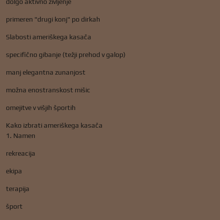
dolgo aktivno življenje
primeren "drugi konj" po dirkah
Slabosti ameriškega kasača
specifično gibanje (težji prehod v galop)
manj elegantna zunanjost
možna enostranskost mišic
omejitve v višjih športih
Kako izbrati ameriškega kasača
1. Namen
rekreacija
ekipa
terapija
šport