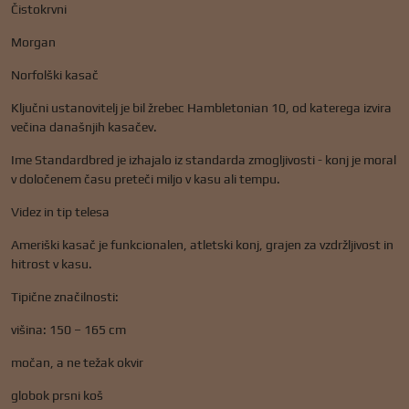
Čistokrvni
Morgan
Norfolški kasač
Ključni ustanovitelj je bil žrebec Hambletonian 10, od katerega izvira
večina današnjih kasačev.
Ime Standardbred je izhajalo iz standarda zmogljivosti - konj je moral
v določenem času preteči miljo v kasu ali tempu.
Videz in tip telesa
Ameriški kasač je funkcionalen, atletski konj, grajen za vzdržljivost in
hitrost v kasu.
Tipične značilnosti:
višina: 150 – 165 cm
močan, a ne težak okvir
globok prsni koš