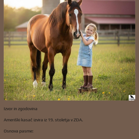
Izvor in zgodovina
Ameriški kasač izvira iz 19. stoletja v ZDA.
Osnova pasme: