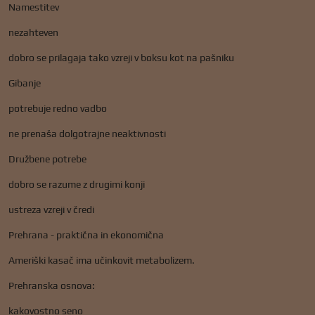
Namestitev
nezahteven
dobro se prilagaja tako vzreji v boksu kot na pašniku
Gibanje
potrebuje redno vadbo
ne prenaša dolgotrajne neaktivnosti
Družbene potrebe
dobro se razume z drugimi konji
ustreza vzreji v čredi
Prehrana - praktična in ekonomična
Ameriški kasač ima učinkovit metabolizem.
Prehranska osnova:
kakovostno seno