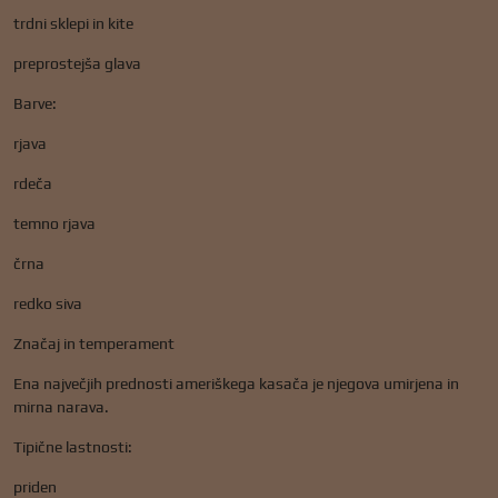
trdni sklepi in kite
preprostejša glava
Barve:
rjava
rdeča
temno rjava
črna
redko siva
Značaj in temperament
Ena največjih prednosti ameriškega kasača je njegova umirjena in
mirna narava.
Tipične lastnosti:
priden