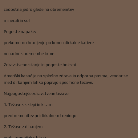
zadostna jedro glede na obremenitev
minerali in sol
Pogoste napake:
prekomerno hranjenje po koncu dirkalne kariere
nenadne spremembe krme
Zdravstveno stanje in pogoste bolezni
Ameriški kasač je na splošno zdrava in odporna pasma, vendar se
med dirkanjem lahko pojavijo specifične težave.
Najpogostejše zdravstvene težave:
1. Težave s sklepi in kitami
preobremenitev pri dirkalnem treningu
2. Težave z dihanjem
prah, amonijak v hlevu