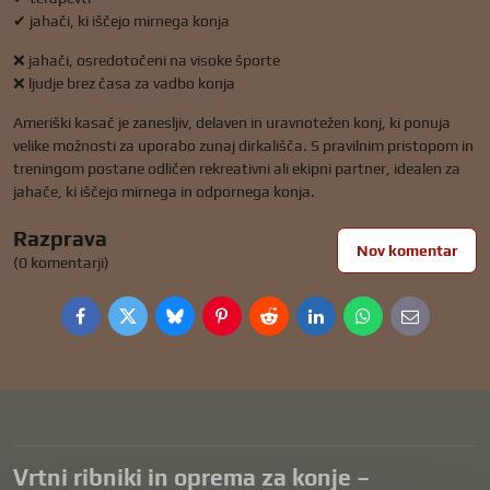
✔ jahači, ki iščejo mirnega konja
❌ jahači, osredotočeni na visoke športe
❌ ljudje brez časa za vadbo konja
Ameriški kasač je zanesljiv, delaven in uravnotežen konj, ki ponuja
velike možnosti za uporabo zunaj dirkališča. S pravilnim pristopom in
treningom postane odličen rekreativni ali ekipni partner, idealen za
jahače, ki iščejo mirnega in odpornega konja.
Razprava
Nov komentar
(0 komentarji)
Facebook
Twitter
Bluesky
Pinterest
Reddit
LinkedIn
WhatsApp
E-
mail
Vrtni ribniki in oprema za konje –